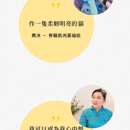
作一隻柔韌明亮的貓
周沐 － 脊髓肌肉萎縮症
,,
我可以成為我心中想