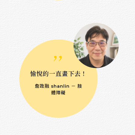
,,
愉悅的一直畫下去！
詹政融 shanlin － 肢
體障礙