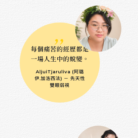
,,
每個痛苦的經歷都是
一場人生中的蛻變。
AljuiTjaruliva (阿璐
伊.加洛西法) － 先天性
雙眼弱視