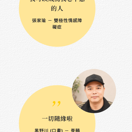
的人
張家瑜 － 雙極性情感障
礙症
,,
一切隨緣啦
黑野川 (口畫) － 脊髓