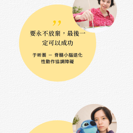
,,
要永不放棄，最後一
定可以成功
于昕蕎 － 脊髓小腦退化
性動作協調障礙
,,