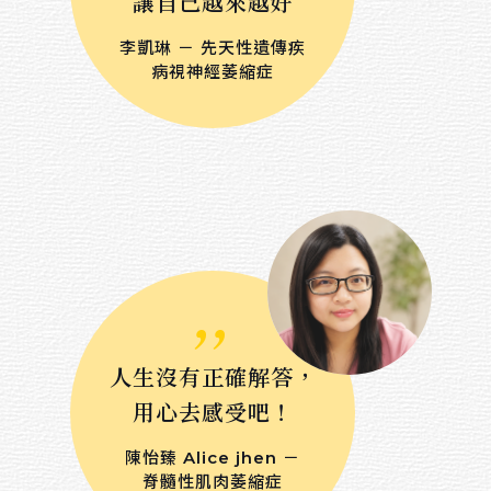
讓自己越來越好
綜合媒材
李凱琳 － 先天性遺傳疾
病視神經萎縮症
色鉛筆
麥克筆
廣告顏料
粉彩
水墨
,,
天然乾燥花卉
數位媒材
人生沒有正確解答，
用心去感受吧！
Sort by price
陳怡臻 Alice jhen －
脊髓性肌肉萎縮症