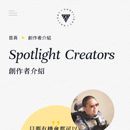
Main function
首頁
創作者介紹
S
p
o
t
i
g
h
t
C
r
e
a
t
o
r
s
線上畫廊
周邊商品
創
作
者
介
紹
創作者介紹
展覽活動
會員註冊／登入
,,
購物車
只要有機會都可以嘗