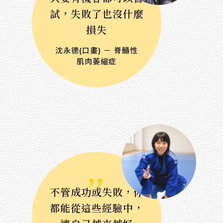
回首頁
試，失敗了也沒什麼
損失
Others
沈永德(口畫) － 脊髓性
關於我們
肌肉萎縮症
連絡我們
招募夥伴
Sort by material
,,
油畫
水彩
不管成功或失敗，你
壓克力顏料
都能從這些經驗中，
粉蠟筆