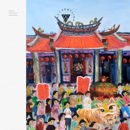
Main function
線上畫廊
周邊商品
創作者介紹
展覽活動
會員註冊／登入
購物車