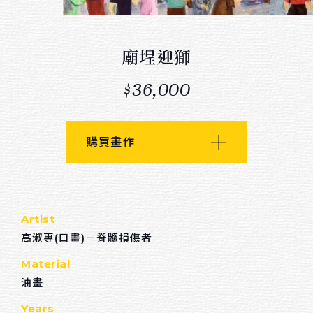
回首頁
廟埕迎獅
Others
$36,000
關於我們
連絡我們
購買畫作
招募夥伴
Sort by material
Artist
油畫
高淑專(口畫)－脊髓損傷者
水彩
Material
壓克力顏料
油畫
Years
粉蠟筆