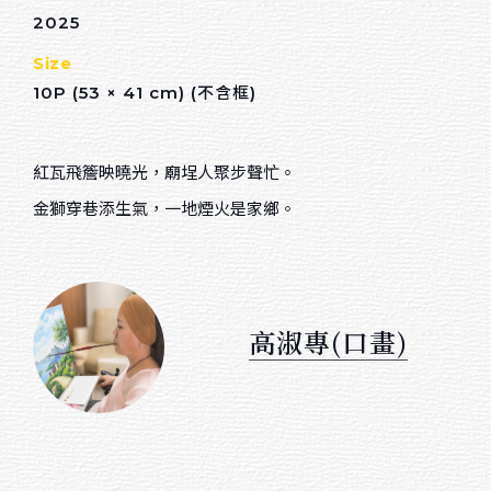
2025
綜合媒材
Size
色鉛筆
10P (53 × 41 cm) (不含框)
麥克筆
紅瓦飛簷映曉光，廟埕人聚步聲忙。
廣告顏料
金獅穿巷添生氣，一地煙火是家鄉。
粉彩
水墨
天然乾燥花卉
高淑專(口畫)
數位媒材
Sort by price