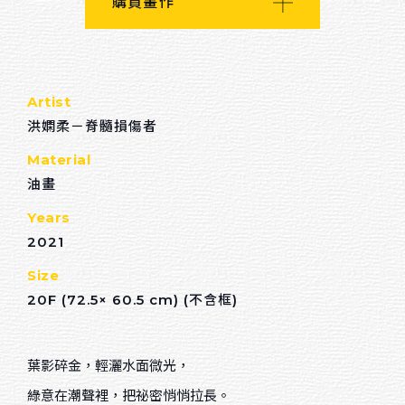
購買畫作
回首頁
Others
Artist
關於我們
洪嫻柔－脊髓損傷者
連絡我們
Material
油畫
招募夥伴
Years
2021
Sort by material
Size
油畫
20F (72.5× 60.5 cm) (不含框)
水彩
壓克力顏料
葉影碎金，輕灑水面微光，
綠意在潮聲裡，把祕密悄悄拉長。
粉蠟筆