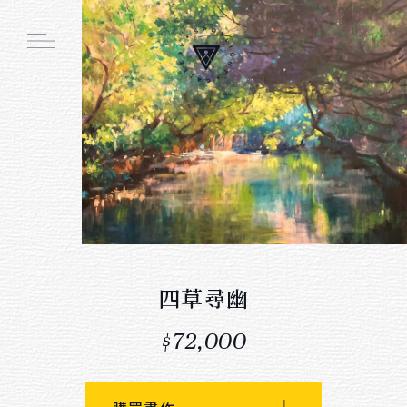
Main function
線上畫廊
周邊商品
創作者介紹
展覽活動
四草尋幽
$72,000
會員註冊／登入
購物車