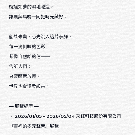
蜿蜒如夢的濕地隧道，
綜合媒材
讓風與鳥鳴一同把時光藏好。
色鉛筆
船槳未動，心先沉入這片寧靜，
麥克筆
每一滴倒映的色彩
廣告顏料
都像自然給的信——
粉彩
告訴人們：
水墨
只要願意放慢，
世界也會溫柔起來。
天然乾燥花卉
數位媒材
— 展覽經歷 —
‧ 2026/01/05 – 2026/05/04 采鈺科技股份有限公司
Sort by price
『畫裡的多元聲音』展覽