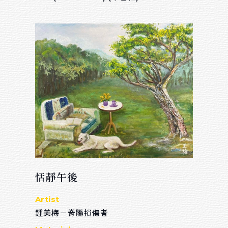
恬靜午後
Artist
鍾美梅－脊髓損傷者