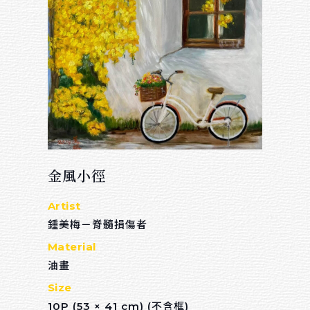
金風小徑
Artist
鍾美梅－脊髓損傷者
Material
油畫
Size
10P (53 × 41 cm) (不含框)