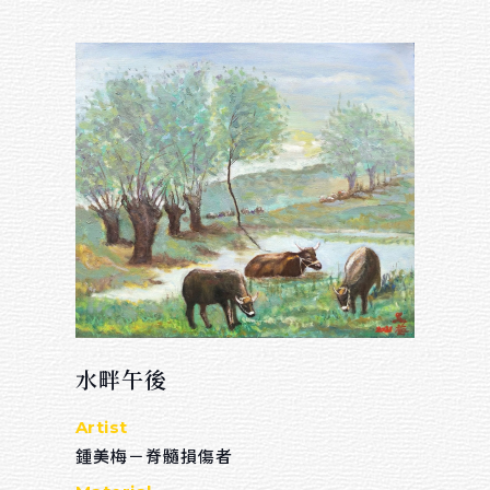
水畔午後
Artist
鍾美梅－脊髓損傷者