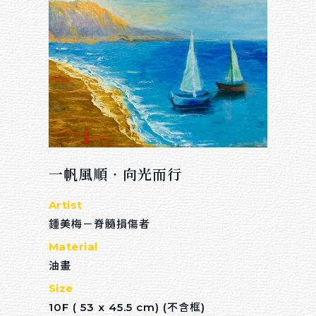
一帆風順‧向光而行
Artist
鍾美梅－脊髓損傷者
Material
油畫
Size
10F ( 53 x 45.5 cm) (不含框)