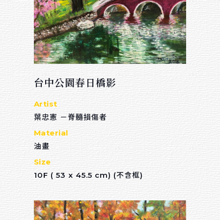
回首頁
Others
關於我們
台中公園春日橋影
連絡我們
招募夥伴
Artist
葉忠憲 －脊髓損傷者
Material
Sort by material
油畫
油畫
Size
10F ( 53 x 45.5 cm) (不含框)
水彩
壓克力顏料
粉蠟筆