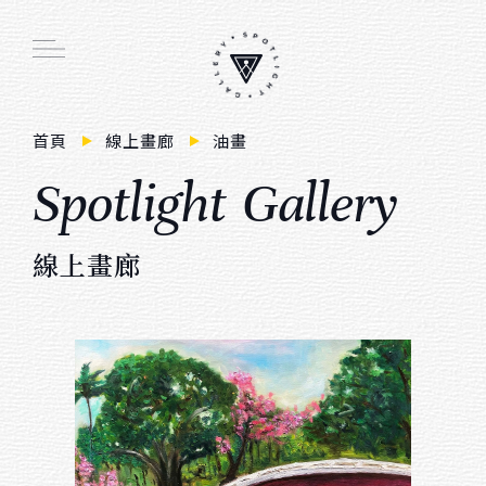
Main function
首頁
線上畫廊
油畫
S
p
o
t
i
g
h
t
G
a
e
r
y
線上畫廊
周邊商品
線
上
畫
廊
創作者介紹
展覽活動
會員註冊／登入
購物車