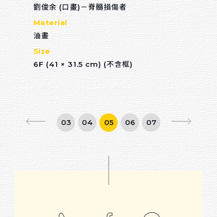
劉俊余 (口畫)－脊髓損傷者
Material
油畫
Size
6F (41 × 31.5 cm) (不含框)
03
04
05
06
07