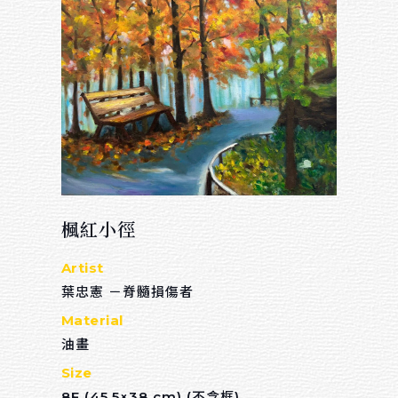
綜合媒材
色鉛筆
麥克筆
廣告顏料
粉彩
水墨
楓紅小徑
天然乾燥花卉
Artist
葉忠憲 －脊髓損傷者
數位媒材
Material
油畫
Sort by price
Size
8F (45.5×38 cm) (不含框)