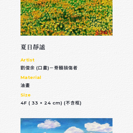
夏日靜謐
Artist
劉俊余 (口畫)－脊髓損傷者
Material
油畫
Size
4F ( 33 × 24 cm) (不含框)