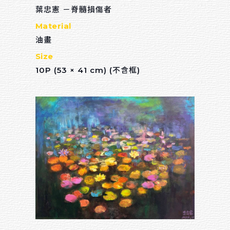
葉忠憲 －脊髓損傷者
Material
油畫
Size
10P (53 × 41 cm) (不含框)