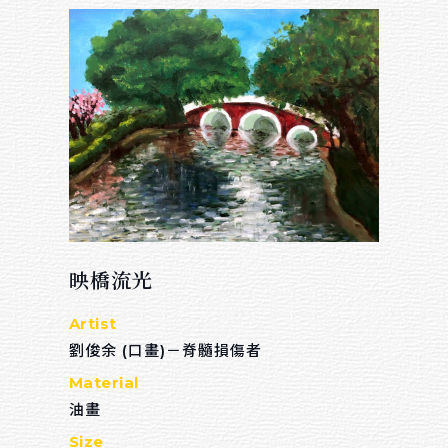
映橋流光
Artist
劉俊余 (口畫)－脊髓損傷者
Material
油畫
Size