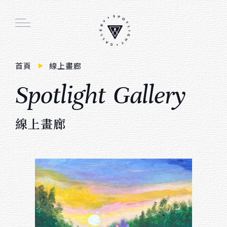
Main function
首頁
線上畫廊
S
p
o
t
i
g
h
t
G
a
e
r
y
線上畫廊
周邊商品
線
上
畫
廊
創作者介紹
展覽活動
會員註冊／登入
購物車