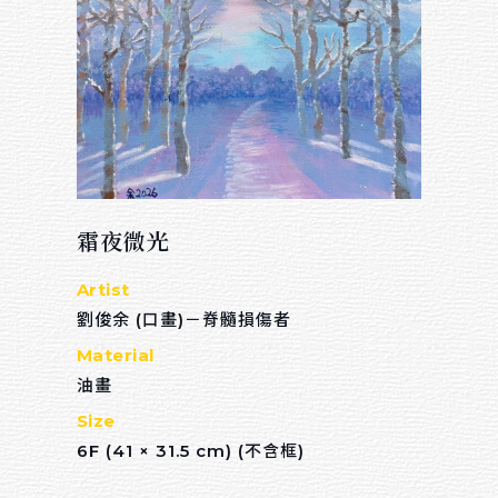
霜夜微光
Artist
劉俊余 (口畫)－脊髓損傷者
Material
油畫
Size
6F (41 × 31.5 cm) (不含框)