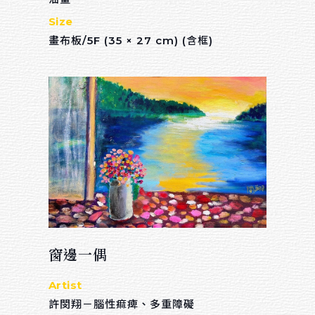
Size
綜合媒材
畫布板/5F (35 × 27 cm) (含框)
色鉛筆
麥克筆
廣告顏料
粉彩
水墨
天然乾燥花卉
數位媒材
窗邊一偶
Sort by price
Artist
許閔翔－腦性痲痺、多重障礙