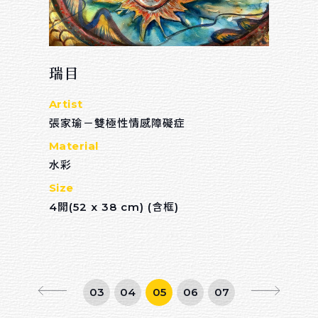
瑞目
Artist
張家瑜－雙極性情感障礙症
Material
水彩
Size
4開(52 x 38 cm) (含框)
03
04
05
06
07