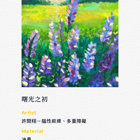
回首頁
Others
關於我們
連絡我們
招募夥伴
Sort by material
曙光之初
油畫
Artist
水彩
許閔翔－腦性痲痺、多重障礙
壓克力顏料
Material
粉蠟筆
油畫