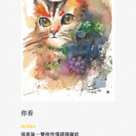
你看
Artist
張家瑜－雙極性情感障礙症