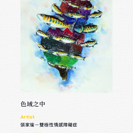
綜合媒材
色鉛筆
麥克筆
廣告顏料
粉彩
水墨
天然乾燥花卉
數位媒材
色域之中
Artist
Sort by price
張家瑜－雙極性情感障礙症