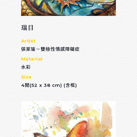
瑞目
Artist
張家瑜－雙極性情感障礙症
Material
水彩
Size
4開(52 x 38 cm) (含框)