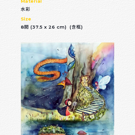
Material
水彩
Size
8開 (37.5 x 26 cm) (含框)