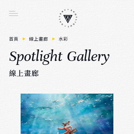
Main function
首頁
線上畫廊
水彩
S
p
o
t
i
g
h
t
G
a
e
r
y
線上畫廊
周邊商品
線
上
畫
廊
創作者介紹
展覽活動
會員註冊／登入
購物車