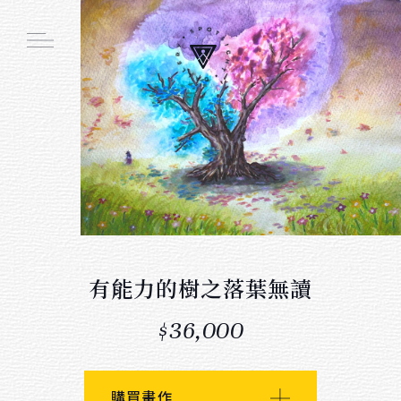
Main function
線上畫廊
周邊商品
創作者介紹
展覽活動
有能力的樹之落葉無讀
$36,000
會員註冊／登入
購物車
購買畫作