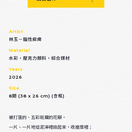
回首頁
Others
Artist
關於我們
林玉－腦性痲痺
連絡我們
Material
水彩，壓克力顏料，綜合媒材
招募夥伴
Years
2026
Sort by material
Size
油畫
8開 (38 x 26 cm) (含框)
水彩
被打落的、五彩斑斕的花瓣，
壓克力顏料
一片、一片地從泥濘裡撿起來，收進懷裡；
粉蠟筆