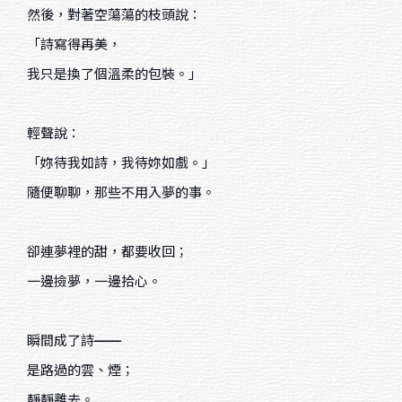
然後，對著空蕩蕩的枝頭說：
綜合媒材
「詩寫得再美，
色鉛筆
我只是換了個溫柔的包裝。」
麥克筆
輕聲說：
廣告顏料
「妳待我如詩，我待妳如戲。」
粉彩
隨便聊聊，那些不用入夢的事。
水墨
卻連夢裡的甜，都要收回；
天然乾燥花卉
一邊撿夢，一邊拾心。
數位媒材
瞬間成了詩——
Sort by price
是路過的雲、煙；
靜靜離去。